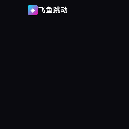
飞鱼跳动
◈