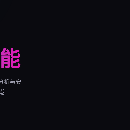
能
分析与安
潮